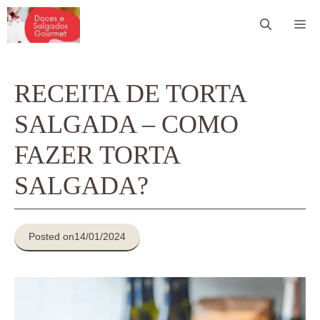
Pular
Me
para
o
conteúdo
RECEITA DE TORTA
SALGADA – COMO
FAZER TORTA
SALGADA?
Posted on
14/01/2024