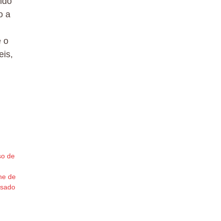
ndo
o a
e o
eis,
so de
ne de
ssado