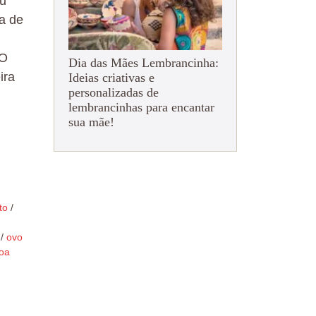
eu
a de
 O
Dia das Mães Lembrancinha:
ira
Ideias criativas e
personalizadas de
lembrancinhas para encantar
sua mãe!
to
/
/
ovo
oa