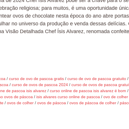
a de 2024 Chef Ísis Alvarez pode ser a chave para o s
bração religiosa; para muitos, é uma oportunidade únic
entear ovos de chocolate nesta época do ano abre portas
har no universo da produção e venda dessas delícias.
a Visão Detalhada Chef Ísis Alvarez, renomada confeite
coa
/
curso de ovo de pascoa gratis
/
curso de ovo de pascoa gratuito
/
áscoa
/
curso de ovos de pascoa 2024
/
curso de ovos de pascoa gratui
ine de pascoa isis alvarez
/
curso online de pascoa isis alvarez é bom
/
so ovos de páscoa
/
isis alvares curso online de pascoa
/
ovo de colher
te
/
ovos de colher
/
ovos de páscoa
/
ovos de páscoa de colher
/
pásc