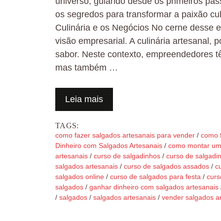
universo, guiando desde os primeiros pa
os segredos para transformar a paixão culi
Culinária e os Negócios No cerne desse e
visão empresarial. A culinária artesanal,
sabor. Neste contexto, empreendedores têm
mas também …
Leia mais
TAGS:
como fazer salgados artesanais para vender
/
como f
Dinheiro com Salgados Artesanais
/
como montar um 
artesanais
/
curso de salgadinhos
/
curso de salgadi
salgados artesanais
/
curso de salgados assados
/
c
salgados online
/
curso de salgados para festa
/
curs
salgados
/
ganhar dinheiro com salgados artesanais
/
salgados
/
salgados artesanais
/
vender salgados a