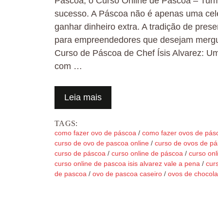
Páscoa, o Curso Online de Páscoa – Turm
sucesso. A Páscoa não é apenas uma cele
ganhar dinheiro extra. A tradição de pres
para empreendedores que desejam mergul
Curso de Páscoa de Chef Ísis Alvarez: Um
com …
Leia mais
TAGS:
como fazer ovo de páscoa
/
como fazer ovos de pás
curso de ovo de pascoa online
/
curso de ovos de p
curso de páscoa
/
curso online de páscoa
/
curso onl
curso online de pascoa isis alvarez vale a pena
/
cur
de pascoa
/
ovo de pascoa caseiro
/
ovos de chocola