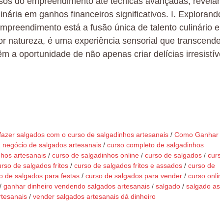
ssos do empreendimento até técnicas avançadas, revela
nária em ganhos financeiros significativos. I. Explorand
mpreendimento está a fusão única de talento culinário e
 por natureza, é uma experiência sensorial que transcend
 a oportunidade de não apenas criar delícias irresistív
azer salgados com o curso de salgadinhos artesanais
/
Como Ganhar
negócio de salgados artesanais
/
curso completo de salgadinhos
nhos artesanais
/
curso de salgadinhos online
/
curso de salgados
/
cur
urso de salgados fritos
/
curso de salgados fritos e assados
/
curso de
o de salgados para festas
/
curso de salgados para vender
/
curso onli
/
ganhar dinheiro vendendo salgados artesanais
/
salgado
/
salgado a
rtesanais
/
vender salgados artesanais dá dinheiro