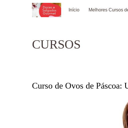
Pular
Início
Melhores Cursos de
para
o
conteúdo
CURSOS
Curso de Ovos de Páscoa: 