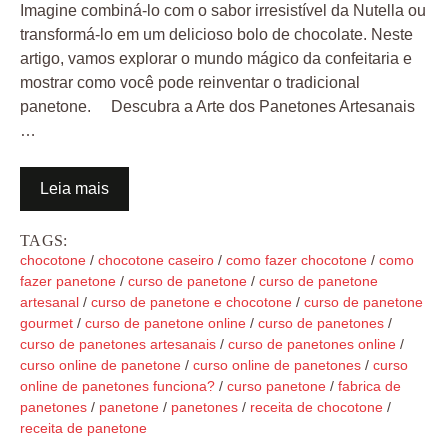
Imagine combiná-lo com o sabor irresistível da Nutella ou
transformá-lo em um delicioso bolo de chocolate. Neste
artigo, vamos explorar o mundo mágico da confeitaria e
mostrar como você pode reinventar o tradicional
panetone. Descubra a Arte dos Panetones Artesanais
…
Leia mais
TAGS:
chocotone
/
chocotone caseiro
/
como fazer chocotone
/
como
fazer panetone
/
curso de panetone
/
curso de panetone
artesanal
/
curso de panetone e chocotone
/
curso de panetone
gourmet
/
curso de panetone online
/
curso de panetones
/
curso de panetones artesanais
/
curso de panetones online
/
curso online de panetone
/
curso online de panetones
/
curso
online de panetones funciona?
/
curso panetone
/
fabrica de
panetones
/
panetone
/
panetones
/
receita de chocotone
/
receita de panetone