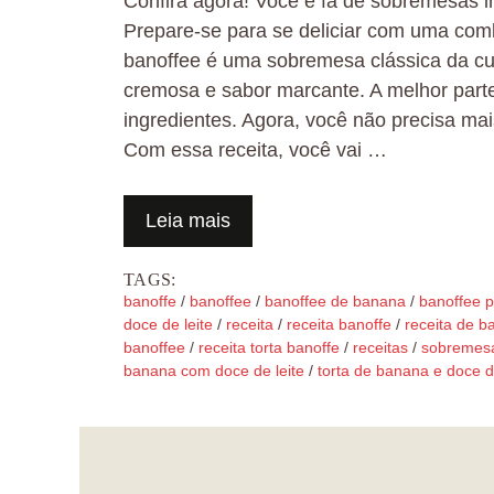
Confira agora! Você é fã de sobremesas ir
Prepare-se para se deliciar com uma combi
banoffee é uma sobremesa clássica da cu
cremosa e sabor marcante. A melhor parte
ingredientes. Agora, você não precisa mais
Com essa receita, você vai …
Leia mais
TAGS:
banoffe
/
banoffee
/
banoffee de banana
/
banoffee p
doce de leite
/
receita
/
receita banoffe
/
receita de b
banoffee
/
receita torta banoffe
/
receitas
/
sobremesa
banana com doce de leite
/
torta de banana e doce de