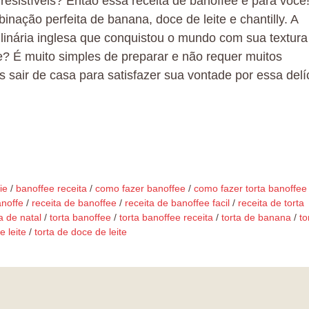
resistíveis? Então essa receita de banoffee é para você
nação perfeita de banana, doce de leite e chantilly. A
linária inglesa que conquistou o mundo com sua textura
? É muito simples de preparar e não requer muitos
 sair de casa para satisfazer sua vontade por essa delíc
ie
/
banoffee receita
/
como fazer banoffee
/
como fazer torta banoffee
anoffe
/
receita de banoffee
/
receita de banoffee facil
/
receita de torta
 de natal
/
torta banoffee
/
torta banoffee receita
/
torta de banana
/
to
 leite
/
torta de doce de leite