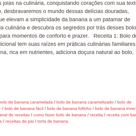
joias na culinária, conquistando corações com sua text
o, desbravaremos o mundo dessas delícias douradas,
 que elevam a simplicidade da banana a um patamar de
a culinária e descubra os segredos por trás desses bol
 para momentos de conforto e prazer. Receita 1: Bolo d
cional tem suas raízes em práticas culinárias familiares
, rica em nutrientes, adiciona doçura natural ao bolo,
bolo de banana caramelada
/
bolo de banana caramelizado
/
bolo de
r
/
bolo de banana fácil
/
bolo de banana fofinho
/
bolo de banana inver
anal de receitas
/
como fazer bolo de banana
/
receita
/
receita com b
s
/
receitas de pai
/
torta de banana