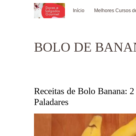
Pular
Início
Melhores Cursos de
para
o
conteúdo
BOLO DE BANA
Receitas de Bolo Banana: 2
Paladares