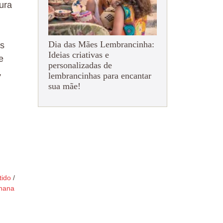
ura
Dia das Mães Lembrancinha:
os
Ideias criativas e
e
personalizadas de
,
lembrancinhas para encantar
sua mãe!
tido
/
anana