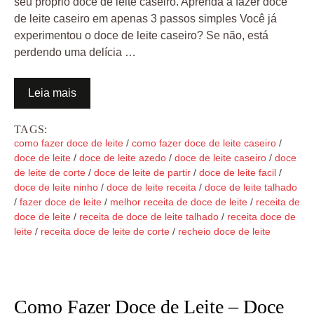
seu próprio doce de leite caseiro. Aprenda a fazer doce
de leite caseiro em apenas 3 passos simples Você já
experimentou o doce de leite caseiro? Se não, está
perdendo uma delícia …
Leia mais
TAGS:
como fazer doce de leite
/
como fazer doce de leite caseiro
/
doce de leite
/
doce de leite azedo
/
doce de leite caseiro
/
doce
de leite de corte
/
doce de leite de partir
/
doce de leite facil
/
doce de leite ninho
/
doce de leite receita
/
doce de leite talhado
/
fazer doce de leite
/
melhor receita de doce de leite
/
receita de
doce de leite
/
receita de doce de leite talhado
/
receita doce de
leite
/
receita doce de leite de corte
/
recheio doce de leite
Como Fazer Doce de Leite – Doce