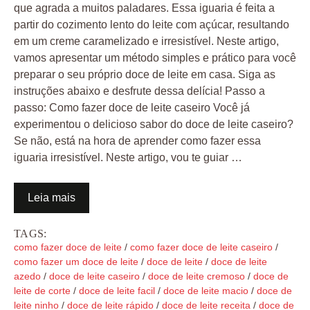
que agrada a muitos paladares. Essa iguaria é feita a
partir do cozimento lento do leite com açúcar, resultando
em um creme caramelizado e irresistível. Neste artigo,
vamos apresentar um método simples e prático para você
preparar o seu próprio doce de leite em casa. Siga as
instruções abaixo e desfrute dessa delícia! Passo a
passo: Como fazer doce de leite caseiro Você já
experimentou o delicioso sabor do doce de leite caseiro?
Se não, está na hora de aprender como fazer essa
iguaria irresistível. Neste artigo, vou te guiar …
Leia mais
TAGS:
como fazer doce de leite
/
como fazer doce de leite caseiro
/
como fazer um doce de leite
/
doce de leite
/
doce de leite
azedo
/
doce de leite caseiro
/
doce de leite cremoso
/
doce de
leite de corte
/
doce de leite facil
/
doce de leite macio
/
doce de
leite ninho
/
doce de leite rápido
/
doce de leite receita
/
doce de