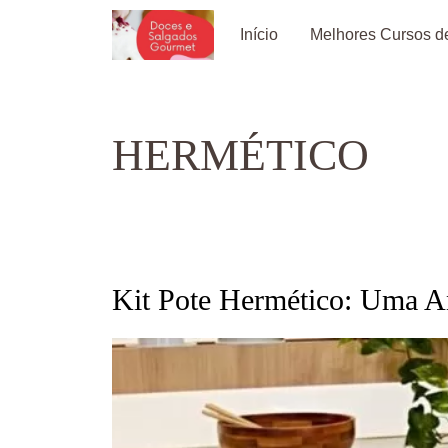
Pular
Início
Melhores Cursos de
para
o
conteúdo
HERMÉTICO
Kit Pote Hermético: Uma A