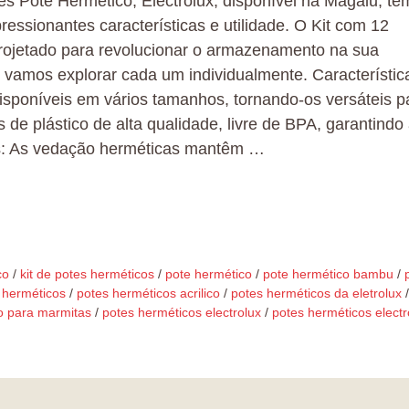
es Pote Hermético, Electrolux, disponível na Magalu, te
ssionantes características e utilidade. O Kit com 12
projetado para revolucionar o armazenamento na sua
 vamos explorar cada um individualmente. Característic
disponíveis em vários tamanhos, tornando-os versáteis p
 de plástico de alta qualidade, livre de BPA, garantindo
os: As vedação herméticas mantêm …
co
/
kit de potes herméticos
/
pote hermético
/
pote hermético bambu
/
 herméticos
/
potes herméticos acrilico
/
potes herméticos da eletrolux
/
o para marmitas
/
potes herméticos electrolux
/
potes herméticos electr