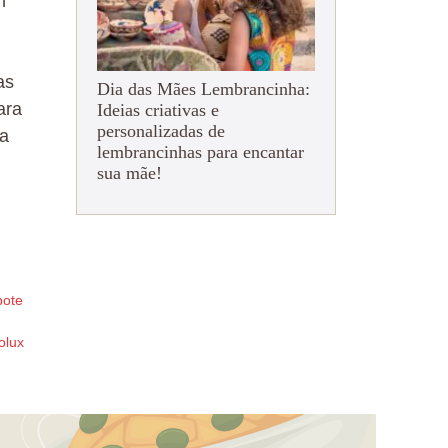
m
as
Dia das Mães Lembrancinha:
ara
Ideias criativas e
personalizadas de
 a
lembrancinhas para encantar
sua mãe!
pote
olux