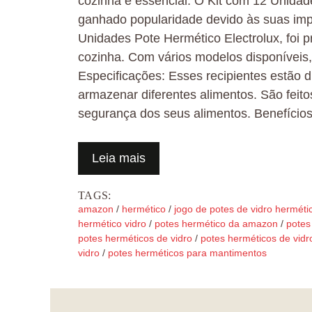
cozinha é essencial. O Kit com 12 Unidad
ganhado popularidade devido às suas impre
Unidades Pote Hermético Electrolux, foi 
cozinha. Com vários modelos disponíveis,
Especificações: Esses recipientes estão 
armazenar diferentes alimentos. São feitos
segurança dos seus alimentos. Benefíci
Leia mais
TAGS:
amazon
/
hermético
/
jogo de potes de vidro herméti
hermético vidro
/
potes hermético da amazon
/
potes
potes herméticos de vidro
/
potes herméticos de vidr
vidro
/
potes herméticos para mantimentos