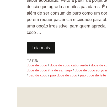
sabor adocicado. Feito a partir da polpa
delícia que agrada a muitos paladares. É 
além de ser consumido puro como um doce
porém requer paciência e cuidado para ob
uma opção irresistível para quem aprecia
coco …
Leia mais
TAGS:
doce de coco
/
doce de coco cabo verde
/
doce de co
doce de coco ilha de santiago
/
doce de coco yo yo 
/
pao de coco
/
pao doce de coco
/
pao doce de leite