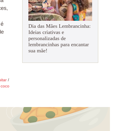
ma
ces,
 é
Dia das Mães Lembrancinha:
de
Ideias criativas e
personalizadas de
lembrancinhas para encantar
sua mãe!
itar
/
 coco