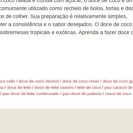
 do coco ralada e cozida com açúcar, o doce de coco é u
comumente utilizado como recheio de bolos, tortas e do
 de colher. Sua preparação é relativamente simples,
ter a consistência e o sabor desejados. O doce de coco
 sobremesas tropicais e exóticas. Aprenda a fazer doce 
co cello
/
doce de coco clarinet
/
doce de coco cover
/
doce de coco gu
ma
/
doce de leite
/
doce de leite caseiro
/
leite de coco
/
pao caracol de
/
pao doce de leite condensado
/
pao doce de padaria
/
rosca de coco