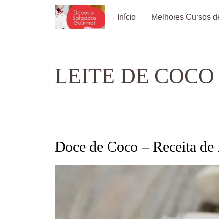
Pular
Início
Melhores Cursos de
para
o
conteúdo
LEITE DE COCO
Doce de Coco – Receita de