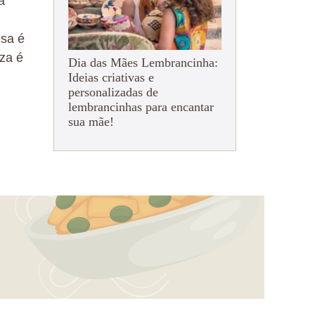
a
esa é
zza é
Dia das Mães Lembrancinha:
Ideias criativas e
personalizadas de
lembrancinhas para encantar
sua mãe!