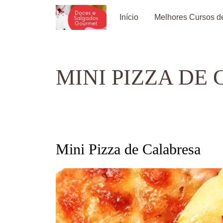
Pular
Início
Melhores Cursos de
para
o
conteúdo
MINI PIZZA DE
Mini Pizza de Calabresa