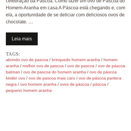
celebração da Páscoa. Como fazer um ovo de Páscoa do
Homem-Aranha em casa A Páscoa está chegando e, com
ela, a oportunidade de se deliciar com deliciosos ovos de
chocolate. …
Leia mais
TAGS:
abrindo ovo de pascoa
/
brinquedo homem aranha
/
homem
aranha
/
melhor ovo de pascoa
/
ovo de pascoa
/
ovo de páscoa
batman
/
ovo de pascoa do homem aranha
/
ovo de páscoa
kinder ovo
/
ovo de pascoa mais caro
/
ovo de páscoa pantera
negra
/
ovo homem aranha
/
ovos de páscoa
/
páscoa
/
pequeno homem aranha