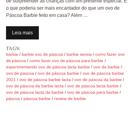
de surpreender as crianças com um presente especial. E
o que poderia ser mais encantador do que um ovo de
Páscoa Barbie feito em casa? Além …
Leia mais
TAGS:
barbie
/
barbie ovo de páscoa
/
barbie sereia
/
como fazer ovo
de páscoa
/
como fazer ovo de páscoa para barbie
/
experimentando ovo de páscoa lacta barbie
/
ovo da barbie
/
ovo de pascoa
/
ovo de páscoa barbie
/
ovo de páscoa barbie
2021
/
ovo de páscoa barbie lacta
/
ovo de páscoa da barbie
/
ovo de páscoa da barbie lacta
/
ovo de páscoa lacta barbie
/
ovo de páscoa lacta da barbie
/
ovo de páscoa para barbie
/
páscoa
/
páscoa barbie
/
review de barbie