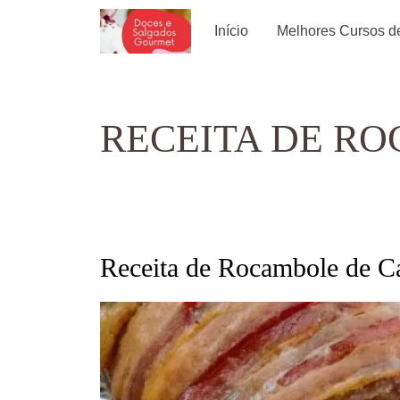
Pular
Início
Melhores Cursos de
para
o
conteúdo
RECEITA DE R
Receita de Rocambole de C