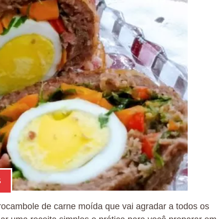
S
 rocambole de carne moída que vai agradar a todos os