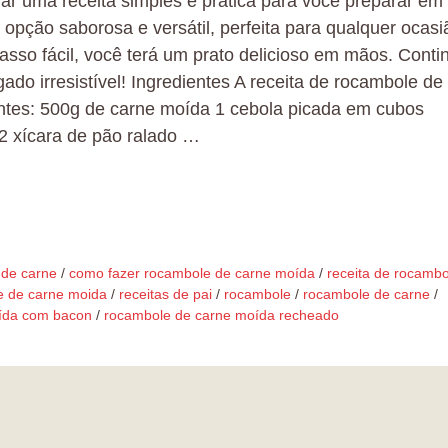
har uma receita simples e prática para você preparar em
pção saborosa e versátil, perfeita para qualquer ocasi
sso fácil, você terá um prato delicioso em mãos. Conti
do irresistível! Ingredientes A receita de rocambole de
entes: 500g de carne moída 1 cebola picada em cubos
2 xícara de pão ralado …
 de carne
/
como fazer rocambole de carne moída
/
receita de rocambo
e de carne moida
/
receitas de pai
/
rocambole
/
rocambole de carne
/
ída com bacon
/
rocambole de carne moída recheado