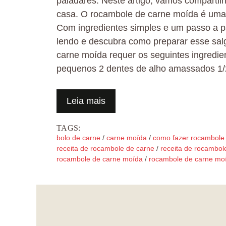
paladares. Neste artigo, vamos compartil
casa. O rocambole de carne moída é uma o
Com ingredientes simples e um passo a pa
lendo e descubra como preparar esse salga
carne moída requer os seguintes ingredi
pequenos 2 dentes de alho amassados 1/
Leia mais
TAGS:
bolo de carne
/
carne moída
/
como fazer rocambole
receita de rocambole de carne
/
receita de rocambol
rocambole de carne moída
/
rocambole de carne mo