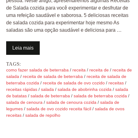
pessoa. Neste artigo, apresentaremos algumas Receitas
de Salada cozida para você experimentar e desfrutar de
uma refeição saudável e saborosa. 5 deliciosas receitas
de salada cozida para experimentar hoje mesmo As
saladas são uma opção saudável e deliciosa para …
Leia mais
TAGS:
como fazer salada de beterraba
/
receita
/
receita de
/
receita de
salada
/
receita de salada de beterraba
/
receita de salada de
beterraba cozida
/
receita de salada de ovo cozido
/
receitas
/
receitas rápidas
/
salada
/
salada de abobrinha cozida
/
salada
de batatas
/
salada de beterraba
/
salada de beterraba cozida
/
salada de cenoura
/
salada de cenoura cozida
/
salada de
legumes
/
salada de ovo cozido receita fácil
/
salada de ovos
receitas
/
salada de repolho