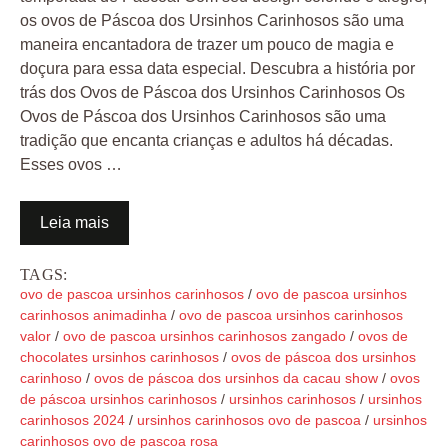
os ovos de Páscoa dos Ursinhos Carinhosos são uma
maneira encantadora de trazer um pouco de magia e
doçura para essa data especial. Descubra a história por
trás dos Ovos de Páscoa dos Ursinhos Carinhosos Os
Ovos de Páscoa dos Ursinhos Carinhosos são uma
tradição que encanta crianças e adultos há décadas.
Esses ovos …
Leia mais
TAGS:
ovo de pascoa ursinhos carinhosos
/
ovo de pascoa ursinhos
carinhosos animadinha
/
ovo de pascoa ursinhos carinhosos
valor
/
ovo de pascoa ursinhos carinhosos zangado
/
ovos de
chocolates ursinhos carinhosos
/
ovos de páscoa dos ursinhos
carinhoso
/
ovos de páscoa dos ursinhos da cacau show
/
ovos
de páscoa ursinhos carinhosos
/
ursinhos carinhosos
/
ursinhos
carinhosos 2024
/
ursinhos carinhosos ovo de pascoa
/
ursinhos
carinhosos ovo de pascoa rosa