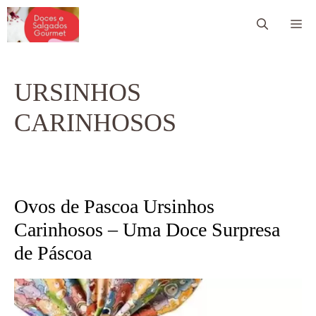
Pular
Me
para
o
conteúdo
URSINHOS
CARINHOSOS
Ovos de Pascoa Ursinhos
Carinhosos – Uma Doce Surpresa
de Páscoa